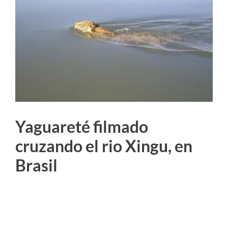
más
grande
Yaguareté filmado
cruzando el rio Xingu, en
Brasil