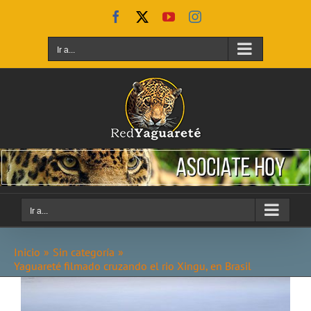
Saltar
Facebook
X
YouTube
Instagram
al
contenido
Ir a...
Ir a...
Inicio
Sin categoría
Yaguareté filmado cruzando el rio Xingu, en Brasil
Ver
imagen