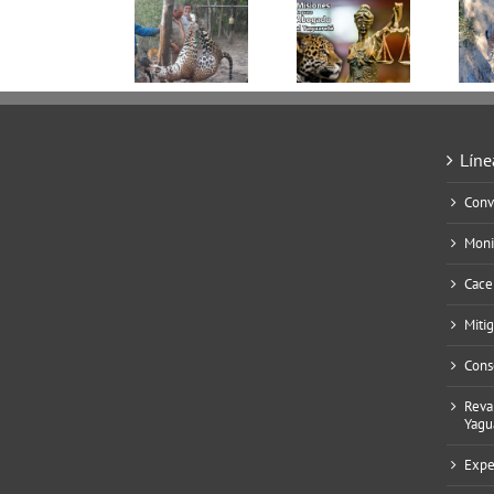
Líne
Conv
Moni
Cace
Miti
Cons
Reva
Yagu
Expe