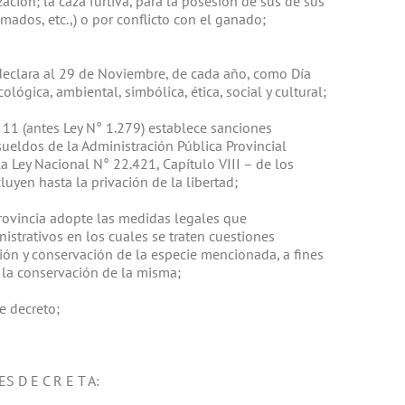
ación; la caza furtiva, para la posesión de sus de sus
ados, etc.,) o por conflicto con el ganado;
declara al 29 de Noviembre, de cada año, como Día
lógica, ambiental, simbólica, ética, social y cultural;
° 11 (antes Ley N° 1.279) establece sanciones
sueldos de la Administración Pública Provincial
la Ley Nacional N° 22.421, Capítulo VIII – de los
luyen hasta la privación de la libertad;
Provincia adopte las medidas legales que
istrativos en los cuales se traten cuestiones
ión y conservación de la especie mencionada, a fines
 la conservación de la misma;
e decreto;
 D E C R E T A: