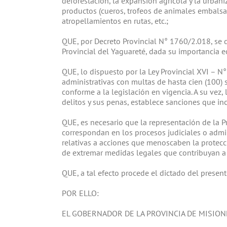
deforestación, la expansión agrícola y la urbaniz
productos (cueros, trofeos de animales embalsam
atropellamientos en rutas, etc.;
QUE, por Decreto Provincial N° 1760/2.018, se 
Provincial del Yaguareté, dada su importancia eco
QUE, lo dispuesto por la Ley Provincial XVI – N
administrativas con multas de hasta cien (100) 
conforme a la legislación en vigencia. A su vez, 
delitos y sus penas, establece sanciones que inc
QUE, es necesario que la representación de la 
correspondan en los procesos judiciales o admin
relativas a acciones que menoscaben la protecc
de extremar medidas legales que contribuyan a
QUE, a tal efecto procede el dictado del present
POR ELLO:
EL GOBERNADOR DE LA PROVINCIA DE MISIONES