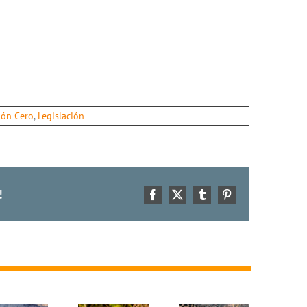
ión Cero
,
Legislación
!
Facebook
X
Tumblr
Pinterest