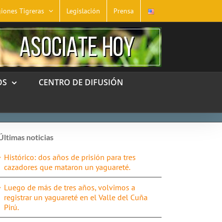
iones Tigreras
Legislación
Prensa
OS
CENTRO DE DIFUSIÓN
Últimas noticias
Histórico: dos años de prisión para tres
cazadores que mataron un yaguareté.
Luego de más de tres años, volvimos a
registrar un yaguareté en el Valle del Cuña
Pirú.