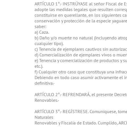
ARTÍCULO 1°.- INSTRÚYASE al señor Fiscal de Est
adopte las medidas legales que resulten corres
constituirse en querellante, en los siguientes 
conservación y protección de la especie yaguaret
saber:
a) Caza.
b) Daño y/o muerte no natural (incluyendo atro
cualquier tipo).
c) Tenencia de ejemplares cautivos sin autoriza
d) Comercialización de ejemplares vivos o muer
e) Tenencia y comercialización de productos y su
etc.).
f) Cualquier otro caso que constituya una infrac
Debiendo en todo caso asumir activamente el im
definitiva.-
ARTÍCULO 2°.- REFRENDARÁ, el presente Decreto
Renovables.-
ARTÍCULO 3°.- REGÍSTRESE. Comuníquese, tomen 
Naturales
Renovables y Fiscalía de Estado. Cumplido, ARC