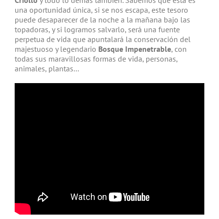
Criollo
y todo lo demás también. Sabemos que esta es
una oportunidad única, si se nos escapa, este tesoro
puede desaparecer de la noche a la mañana bajo las
topadoras, y si logramos salvarlo, será una fuente
perpetua de vida que apuntalará la conservación del
majestuoso y legendario
Bosque Impenetrable
, con
todas sus maravillosas formas de vida, personas,
animales, plantas…