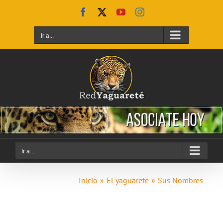
Saltar
Facebook
X
YouTube
Instagram
al
contenido
Ir a...
Ir a...
Inicio
El yaguareté
Sus Nombres