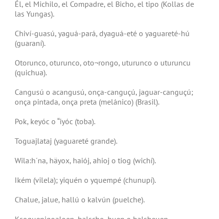
Él, el Michilo, el Compadre, el Bicho, el tipo (Kollas de
las Yungas).
Chiví-guasú, yaguá-pará, dyaguá-eté o yaguareté-hú
(guaraní).
Otorunco, oturunco, oto¬rongo, uturunco o uturuncu
(quichua).
Cangusú o acangusú, onça-canguçú, jaguar-canguçú;
onça pintada, onça preta (melánico) (Brasil).
Pok, keyóc o “iyóc (toba).
Toguajlataj (yaguareté grande).
Wila:h´na, häyox, haiój, ahioj o tiog (wichí).
Ikém (vilela); yiquén o yquempé (chunupí).
Chalue, jalue, hallú o kalvún (puelche).