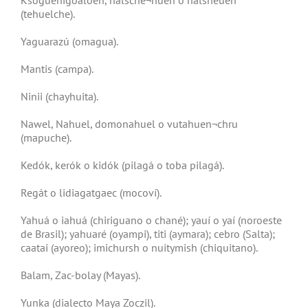
Ksoguenigoaloen, halsche¬huen o halsheuen
(tehuelche).
Yaguarazú (omagua).
Mantis (campa).
Ninii (chayhuita).
Nawel, Nahuel, domonahuel o vutahuen¬chru
(mapuche).
Kedók, kerók o kidók (pilagá o toba pilagá).
Regát o lidiagatgaec (mocoví).
Yahuá o iahuá (chiriguano o chané); yauí o yaí (noroeste
de Brasil); yahuaré (oyampi), titi (aymara); cebro (Salta);
caatai (ayoreo); imichursh o nuitymish (chiquitano).
Balam, Zac-bolay (Mayas).
Yunka (dialecto Maya Zoczil).