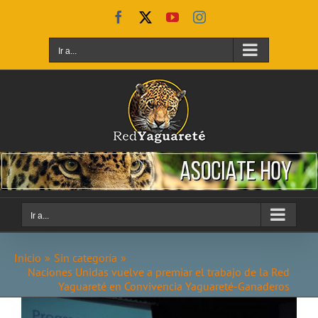
Saltar
Facebook
X
YouTube
Instagram
al
contenido
Ir a...
Ir a...
Inicio
Sin categoría
Naciones Unidas vuelve a premiar el trabajo de la Red
Yaguareté en Convivencia Yaguareté-Ganaderos
Ver