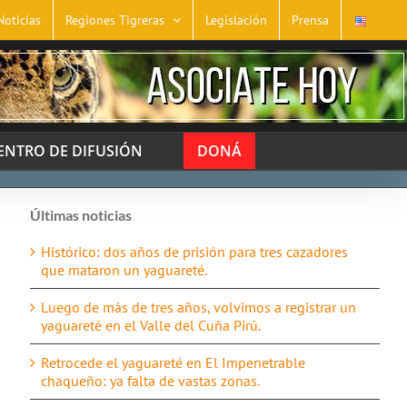
Noticias
Regiones Tigreras
Legislación
Prensa
ENTRO DE DIFUSIÓN
DONÁ
Últimas noticias
Histórico: dos años de prisión para tres cazadores
que mataron un yaguareté.
Luego de más de tres años, volvimos a registrar un
yaguareté en el Valle del Cuña Pirú.
Retrocede el yaguareté en El Impenetrable
chaqueño: ya falta de vastas zonas.