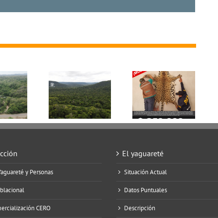
Acción
El yaguareté
Yaguareté y Personas
Situación Actual
blacional
Datos Puntuales
mercialización CERO
Descripción