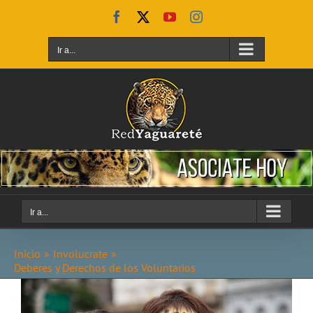
Saltar
Facebook
X
YouTube
Instagram
al
contenido
Ir a...
Ir a...
Inicio
Involucrate
Deberes y Derechos de los Voluntarios
Ver
imagen