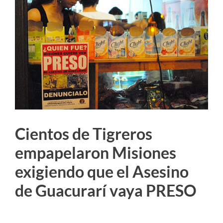
imagen
más
grande
Cientos de Tigreros
empapelaron Misiones
exigiendo que el Asesino
de Guacurarí vaya PRESO