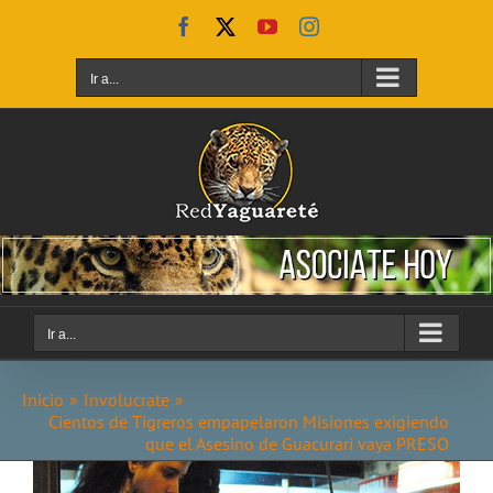
Saltar
Facebook
X
YouTube
Instagram
al
contenido
Ir a...
Ir a...
Inicio
Involucrate
Cientos de Tigreros empapelaron Misiones exigiendo
que el Asesino de Guacurarí vaya PRESO
Ver