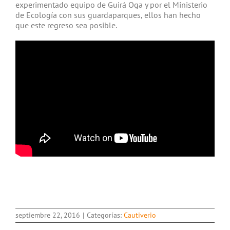
experimentado equipo de Guirá Oga y por el Ministerio
de Ecología con sus guardaparques, ellos han hecho
que este regreso sea posible.
septiembre 22, 2016
|
Categorías:
Cautiverio