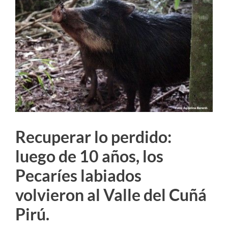
imagen
más
grande
Recuperar lo perdido:
luego de 10 años, los
Pecaríes labiados
volvieron al Valle del Cuñá
Pirú.