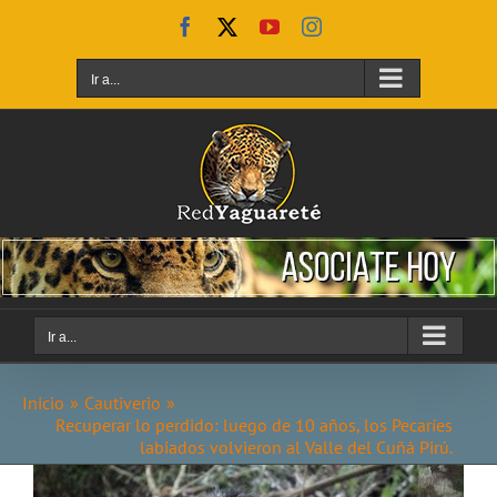
Saltar
Facebook
X
YouTube
Instagram
al
contenido
Ir a...
Ir a...
Inicio
Cautiverio
Recuperar lo perdido: luego de 10 años, los Pecaríes
labiados volvieron al Valle del Cuñá Pirú.
Ver