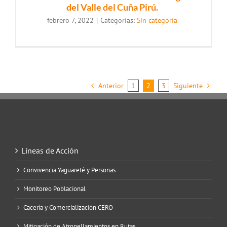
del Valle del Cuña Pirú.
febrero 7, 2022
|
Categorías:
Sin categoría
Anterior
1
2
3
Siguiente
Líneas de Acción
Convivencia Yaguareté y Personas
Monitoreo Poblacional
Cacería y Comercialización CERO
Mitigación de Atropellamientos en Rutas