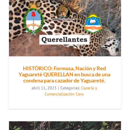
HISTÓRICO: Formosa, Nación y Red
Yaguareté QUERELLAN en busca de una
condena para cazador de Yaguareté.
abril 11, 2023
|
Categorías:
Caceria y
Comercialización Cero