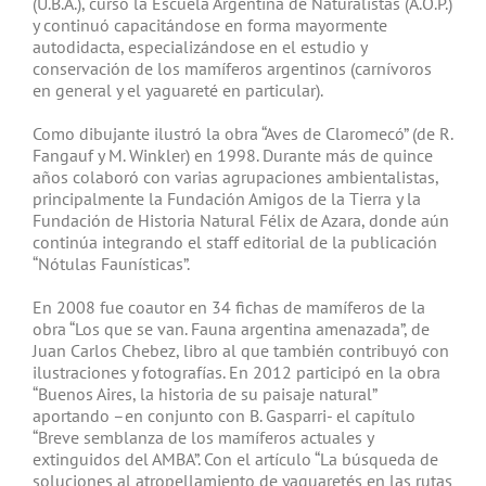
(U.B.A.), cursó la Escuela Argentina de Naturalistas (A.O.P.)
y continuó capacitándose en forma mayormente
autodidacta, especializándose en el estudio y
conservación de los mamíferos argentinos (carnívoros
en general y el yaguareté en particular).
Como dibujante ilustró la obra “Aves de Claromecó” (de R.
Fangauf y M. Winkler) en 1998. Durante más de quince
años colaboró con varias agrupaciones ambientalistas,
principalmente la Fundación Amigos de la Tierra y la
Fundación de Historia Natural Félix de Azara, donde aún
continúa integrando el staff editorial de la publicación
“Nótulas Faunísticas”.
En 2008 fue coautor en 34 fichas de mamíferos de la
obra “Los que se van. Fauna argentina amenazada”, de
Juan Carlos Chebez, libro al que también contribuyó con
ilustraciones y fotografías. En 2012 participó en la obra
“Buenos Aires, la historia de su paisaje natural”
aportando –en conjunto con B. Gasparri- el capítulo
“Breve semblanza de los mamíferos actuales y
extinguidos del AMBA”. Con el artículo
“La búsqueda de
soluciones al atropellamiento de yaguaretés en las rutas