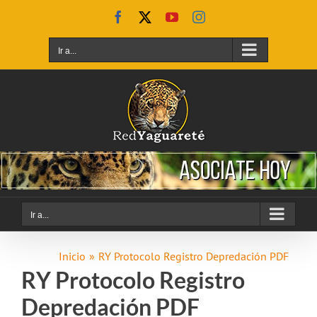
Saltar
Facebook
X
YouTube
Instagram
al
contenido
Ir a...
Ir a...
Inicio
RY Protocolo Registro Depredación PDF
RY Protocolo Registro
Depredación PDF