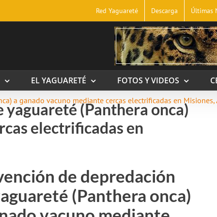
Red Yaguareté
Descarga
Últimas 
EL YAGUARETÉ
FOTOS Y VIDEOS
C
ca) a ganado vacuno mediante cercas electrificadas en Misiones,
e yaguareté (Panthera onca)
cas electrificadas en
vención de depredación
yaguareté (Panthera onca)
anado vacuno mediante