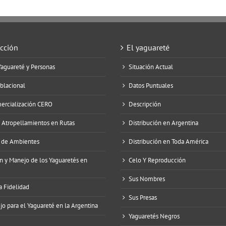
Acción
El yaguareté
Yaguareté y Personas
Situación Actual
blacional
Datos Puntuales
mercialización CERO
Descripción
e Atropellamientos en Rutas
Distribución en Argentina
 de Ambientes
Distribución en Toda América
n y Manejo de los Yaguaretés en
Celo Y Reproducción
Sus Nombres
a Fidelidad
Sus Presas
o para el Yaguareté en la Argentina
Yaguaretés Negros