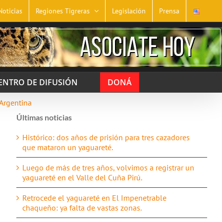
Noticias
Regiones Tigreras
Legislación
Prensa
ENTRO DE DIFUSIÓN
DONÁ
 Argentina
Últimas noticias
Histórico: dos años de prisión para tres cazadores
que mataron un yaguareté.
Luego de más de tres años, volvimos a registrar un
yaguareté en el Valle del Cuña Pirú.
Retrocede el yaguareté en El Impenetrable
chaqueño: ya falta de vastas zonas.