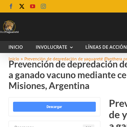
Saltar
Facebook
X
YouTube
Instagram
al
contenido
INICIO
INVOLUCRATE
LÍNEAS DE ACCIÓN
Inicio
Prevención de depredación de yaguareté (Panthera on
Prevención de depredación d
a ganado vacuno mediante cer
Misiones, Argentina
Pre
Descargar
de 
a g