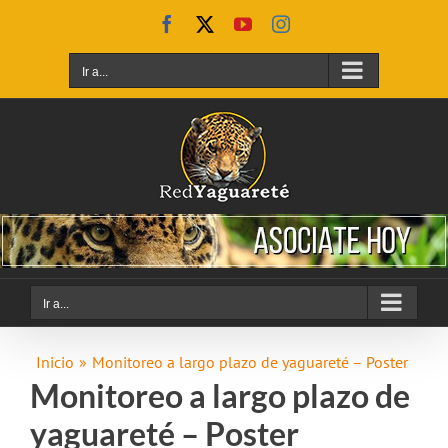
Saltar
Facebook
X
YouTube
Instagram
al
contenido
Ir a...
Ir a...
Inicio
Monitoreo a largo plazo de yaguareté – Poster
Monitoreo a largo plazo de
yaguareté – Poster