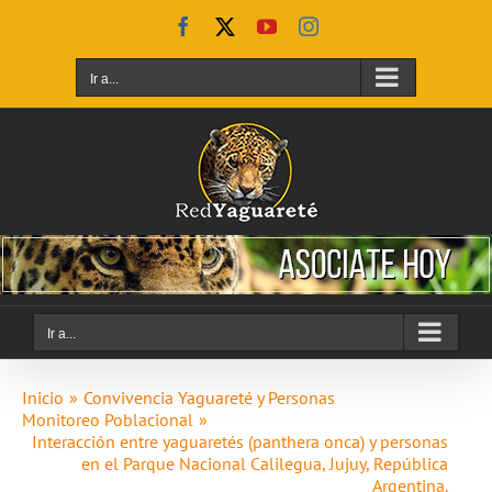
Saltar
Facebook
X
YouTube
Instagram
al
contenido
Ir a...
Ir a...
Inicio
Convivencia Yaguareté y Personas
Monitoreo Poblacional
Interacción entre yaguaretés (panthera onca) y personas
en el Parque Nacional Calilegua, Jujuy, República
Argentina.