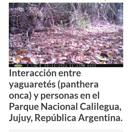
Ver
imagen
más
grande
Interacción entre
yaguaretés (panthera
onca) y personas en el
Parque Nacional Calilegua,
Jujuy, República Argentina.