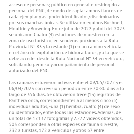
acceso de personas; público en general o restringido a
personal del PNC, de modo de captar ambos flancos de
cada ejemplar y así poder identificarlos/discriminarlos
por sus manchas únicas. Se utilizaron equipos Bushnell,
Moultrie y Browning. Entre julio de 2022 y abril del 2023
se ubicaron Cuatro (4) estaciones de muestreo en la
zona de uso turístico, en senderos próximos a la Ruta
Provincial Nº 83 y la restante (1) en un camino vehicular
en el área de explotación de hidrocarburos, y a la que se
debe acceder desde la Ruta Nacional Nº 34 en vehículo,
solicitando permiso y acompañamiento de personal
autorizado del PNC.
Las cámaras estuvieron activas entre el 09/05/2022 y el
06/04/2023 con revisión periódica entre 70-80 días a lo
largo de 356 días. Se obtuvieron trece (13) registros de
Panthera onca, correspondientes a al menos cinco (5)
individuos adultos, -una (1) hembra, cuatro (4) de sexo
no identificado-, entre todas las estaciones. Además, de
un total de 17.137 fotografías y 2.272 videos obtenidos,
503 corresponden a otras especies de fauna silvestre,
232 a turistas, 172 a vehículos y otros 67 entre