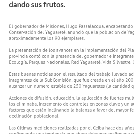
dando sus frutos.
El gobernador de Misiones, Hugo Passalacqua, encabezando 
Conservación del Yaguareté, anunció que la población de Yag
aproximadamente los 90 ejemplares.
La presentación de los avances en la implementación del Pla
provincia contó con la presencia del gobernador e integrantes 
Ecología, Parques Nacionales, Red Yaguareté, Vida Silvestre, 
Estas buenas noticias son el resultado del trabajo llevado ad
integrantes de la SubComisión, que fue creada en el año 20
alcanzar un número estable de 250 Yaguaretés (la cantidad qu
Acciones de difusión, educación, la aplicación de fuertes mu
los eliminaba, incremento de controles en zonas clave y un a
factores que están inclinando la balanza a favor del mayor f
declinación poblacional.
Las últimas mediciones realizadas por el Ceiba hace dos año
confirmando una tendencia que ahora debemos reafirmar y s