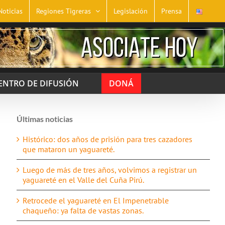
Noticias
Regiones Tigreras
Legislación
Prensa
ENTRO DE DIFUSIÓN
DONÁ
Últimas noticias
Histórico: dos años de prisión para tres cazadores
que mataron un yaguareté.
Luego de más de tres años, volvimos a registrar un
yaguareté en el Valle del Cuña Pirú.
Retrocede el yaguareté en El Impenetrable
chaqueño: ya falta de vastas zonas.