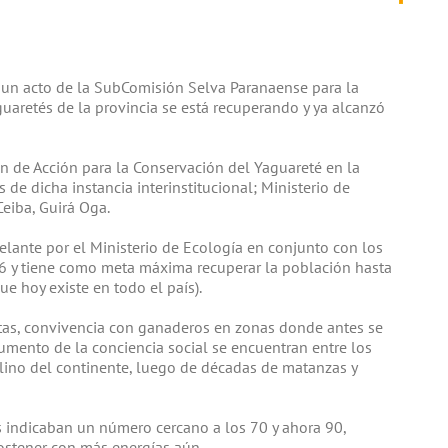
un acto de la SubComisión Selva Paranaense para la
uaretés de la provincia se está recuperando y ya alcanzó
n de Acción para la Conservación del Yaguareté en la
de dicha instancia interinstitucional; Ministerio de
Ceiba, Guirá Oga.
elante por el Ministerio de Ecología en conjunto con los
06 y tiene como meta máxima recuperar la población hasta
e hoy existe en todo el país).
ltas, convivencia con ganaderos en zonas donde antes se
umento de la conciencia social se encuentran entre los
elino del continente, luego de décadas de matanzas y
s indicaban un número cercano a los 70 y ahora 90,
ostener con más energías aún.