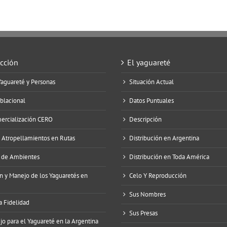
Acción
El yaguareté
Yaguareté y Personas
Situación Actual
blacional
Datos Puntuales
mercialización CERO
Descripción
e Atropellamientos en Rutas
Distribución en Argentina
 de Ambientes
Distribución en Toda América
n y Manejo de los Yaguaretés en
Celo Y Reproducción
Sus Nombres
a Fidelidad
Sus Presas
o para el Yaguareté en la Argentina