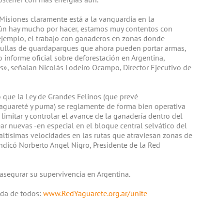
 Misiones claramente está a la vanguardia en la
 aún hay mucho por hacer, estamos muy contentos con
ejemplo, el trabajo con ganaderos en zonas donde
trullas de guardaparques que ahora pueden portar armas,
o informe oficial sobre deforestación en Argentina,
s», señalan Nicolás Lodeiro Ocampo, Director Ejecutivo de
 que la Ley de Grandes Felinos (que prevé
aguareté y puma) se reglamente de forma bien operativa
 limitar y controlar el avance de la ganadería dentro del
ear nuevas -en especial en el bloque central selvático del
 altísimas velocidades en las rutas que atraviesan zonas de
indicó Norberto Angel Nigro, Presidente de la Red
asegurar su supervivencia en Argentina.
uda de todos:
www.RedYaguarete.org.ar/unite