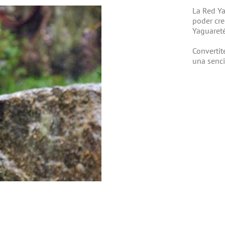
La Red Ya
poder cre
Yaguareté
Convertit
una senc