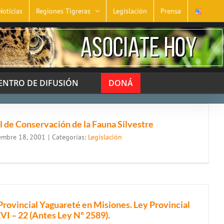
Noticias
Regiones Tigreras
Legislación
Prensa
ENTRO DE DIFUSIÓN
DONÁ
 de Conservación de la Fauna Silvestre
embre 18, 2001
|
Categorías:
Legislación
ovincial Yaguareté en Misiones. Ley Provincial
VI – 22 (Antes Ley Nº 2589).