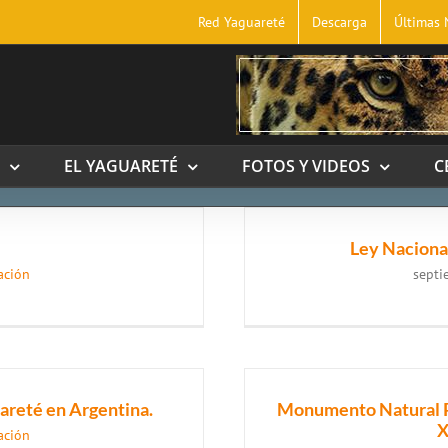
Red Yaguareté
Descarga
Últimas 
EL YAGUARETÉ
FOTOS Y VIDEOS
C
Ley Nacional
ación
septi
areté en Argentina.
Monumento Natural Pr
X
ación