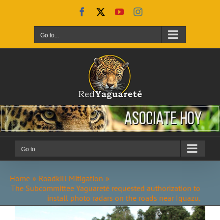
Skip
Facebook
X
YouTube
Instagram
to
content
Go to...
Go to...
Home
Roadkill Mitigation
The Subcommittee Yaguareté requested authorization to
install photo radars on the roads near Iguazu.
View